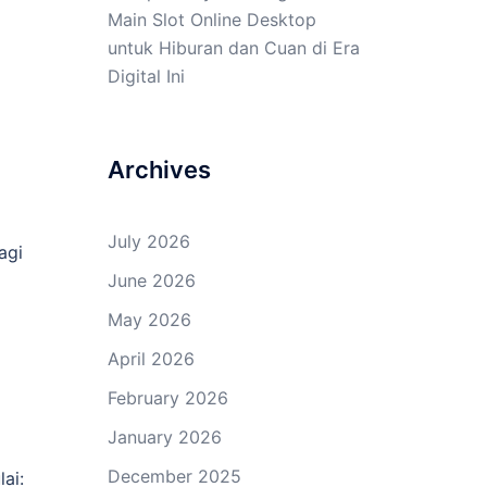
Main Slot Online Desktop
untuk Hiburan dan Cuan di Era
Digital Ini
Archives
July 2026
agi
June 2026
May 2026
April 2026
February 2026
January 2026
December 2025
ai: