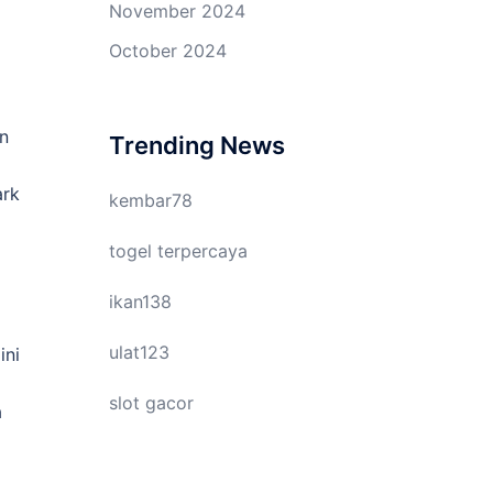
November 2024
October 2024
n
Trending News
ark
kembar78
togel terpercaya
ikan138
ulat123
ini
slot gacor
a