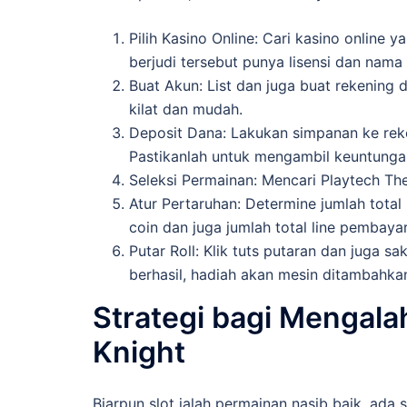
Pilih Kasino Online: Cari kasino online
berjudi tersebut punya lisensi dan nama
Buat Akun: List dan juga buat rekening 
kilat dan mudah.
Deposit Dana: Lakukan simpanan ke re
Pastikanlah untuk mengambil keuntunga
Seleksi Permainan: Mencari Playtech The
Atur Pertaruhan: Determine jumlah tota
coin dan juga jumlah total line pembaya
Putar Roll: Klik tuts putaran dan juga 
berhasil, hadiah akan mesin ditambahka
Strategi bagi Mengala
Knight
Biarpun slot ialah permainan nasib baik, ad