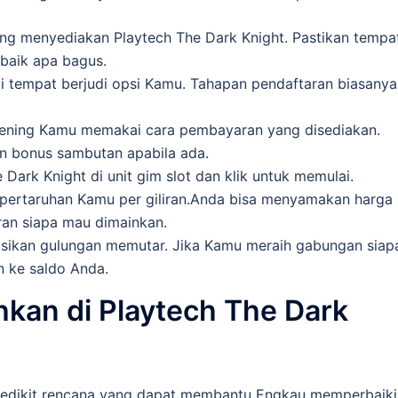
 yang menyediakan Playtech The Dark Knight. Pastikan tempa
 baik apa bagus.
di tempat berjudi opsi Kamu. Tahapan pendaftaran biasanya
kening Kamu memakai cara pembayaran yang disediakan.
n bonus sambutan apabila ada.
 Dark Knight di unit gim slot dan klik untuk memulai.
l pertaruhan Kamu per giliran.Anda bisa menyamakan harga
ran siapa mau dimainkan.
saksikan gulungan memutar. Jika Kamu meraih gabungan siap
n ke saldo Anda.
hkan di Playtech The Dark
a sedikit rencana yang dapat membantu Engkau memperbaiki