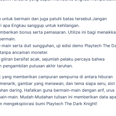
n untuk bermain dan juga patuhi batas tersebut.Jangan
i apa Engkau sanggup untuk kehilangan.
berikan bonus serta pemasaran. Utilize ini bagi menaikka
bermain.
main serta duit sungguhan, uji edisi demo Playtech The D
 tanpa ancaman moneter.
iliran bersifat acak, sejumlah pelaku percaya bahwa
pengambilan putusan akhir taruhan.
lot yang memberikan campuran sempurna di antara hiburan
ur menarik, gambar yang menawan, dan tema siapa seru, slot 
han daring. Hafalkan guna bermain-main dengan arif, urus
main-main. Mudah-Mudahan tulisan ini memberikan data ap
 mengeksplorasi bumi Playtech The Dark Knight!