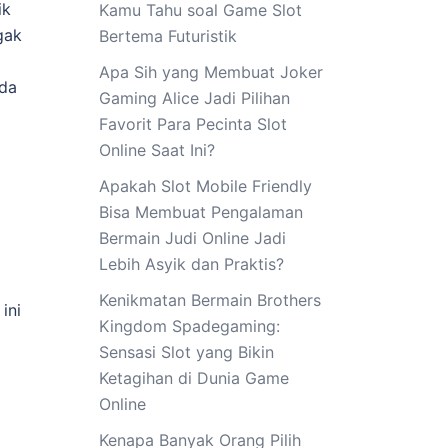
ik
Kamu Tahu soal Game Slot
gak
Bertema Futuristik
Apa Sih yang Membuat Joker
nda
Gaming Alice Jadi Pilihan
Favorit Para Pecinta Slot
Online Saat Ini?
Apakah Slot Mobile Friendly
Bisa Membuat Pengalaman
Bermain Judi Online Jadi
Lebih Asyik dan Praktis?
Kenikmatan Bermain Brothers
ini
Kingdom Spadegaming:
Sensasi Slot yang Bikin
Ketagihan di Dunia Game
Online
Kenapa Banyak Orang Pilih