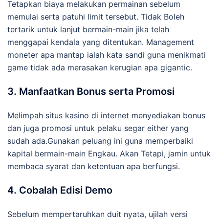
Tetapkan biaya melakukan permainan sebelum
memulai serta patuhi limit tersebut. Tidak Boleh
tertarik untuk lanjut bermain-main jika telah
menggapai kendala yang ditentukan. Management
moneter apa mantap ialah kata sandi guna menikmati
game tidak ada merasakan kerugian apa gigantic.
3. Manfaatkan Bonus serta Promosi
Melimpah situs kasino di internet menyediakan bonus
dan juga promosi untuk pelaku segar either yang
sudah ada.Gunakan peluang ini guna memperbaiki
kapital bermain-main Engkau. Akan Tetapi, jamin untuk
membaca syarat dan ketentuan apa berfungsi.
4. Cobalah Edisi Demo
Sebelum mempertaruhkan duit nyata, ujilah versi