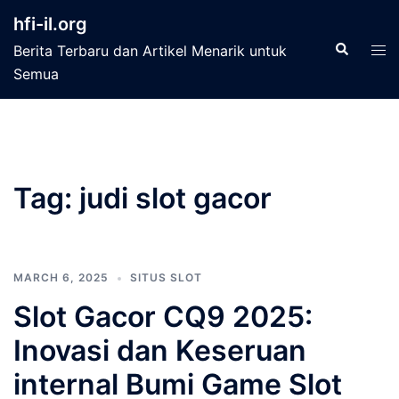
Skip
hfi-il.org
to
Search
Tog
Berita Terbaru dan Artikel Menarik untuk
content
men
Semua
Tag:
judi slot gacor
MARCH 6, 2025
SITUS SLOT
Slot Gacor CQ9 2025:
Inovasi dan Keseruan
internal Bumi Game Slot