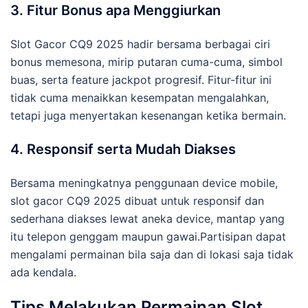
3. Fitur Bonus apa Menggiurkan
Slot Gacor CQ9 2025 hadir bersama berbagai ciri
bonus memesona, mirip putaran cuma-cuma, simbol
buas, serta feature jackpot progresif. Fitur-fitur ini
tidak cuma menaikkan kesempatan mengalahkan,
tetapi juga menyertakan kesenangan ketika bermain.
4. Responsif serta Mudah Diakses
Bersama meningkatnya penggunaan device mobile,
slot gacor CQ9 2025 dibuat untuk responsif dan
sederhana diakses lewat aneka device, mantap yang
itu telepon genggam maupun gawai.Partisipan dapat
mengalami permainan bila saja dan di lokasi saja tidak
ada kendala.
Tips Melakukan Permainan Slot