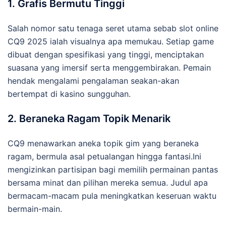
1. Grafis Bermutu Tinggi
Salah nomor satu tenaga seret utama sebab slot online
CQ9 2025 ialah visualnya apa memukau. Setiap game
dibuat dengan spesifikasi yang tinggi, menciptakan
suasana yang imersif serta menggembirakan. Pemain
hendak mengalami pengalaman seakan-akan
bertempat di kasino sungguhan.
2. Beraneka Ragam Topik Menarik
CQ9 menawarkan aneka topik gim yang beraneka
ragam, bermula asal petualangan hingga fantasi.Ini
mengizinkan partisipan bagi memilih permainan pantas
bersama minat dan pilihan mereka semua. Judul apa
bermacam-macam pula meningkatkan keseruan waktu
bermain-main.