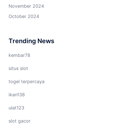
November 2024
October 2024
Trending News
kembar78
situs slot
togel terpercaya
ikan138
ulat123
slot gacor