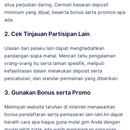
situs perjudian daring. Cermati besaran deposit
minimum yang dijual, beserta bonus serta promosi apa
ada.
2. Cek Tinjauan Partisipan Lain
Ulasan dari pelaku lain dapat menghadiahkan
pandangan siapa mahal. Mencari tahu pengalaman
orang-orang itu serta laman spesifik, meliputi
kefasilitasan dalam melakukan deposit serta
pencabutan, dan standar permainan yang diberikan.
3. Gunakan Bonus serta Promo
Melimpah website taruhan di internet menawarkan
bonus pendaftaran serta pemasaran lain-lain.Ini dapat
beralih cara apa bagus guna mulai gim Anda dengan
modal lebih tidak ada wajib menjalankan simpanan