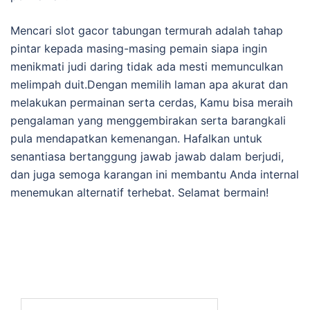
Mencari slot gacor tabungan termurah adalah tahap
pintar kepada masing-masing pemain siapa ingin
menikmati judi daring tidak ada mesti memunculkan
melimpah duit.Dengan memilih laman apa akurat dan
melakukan permainan serta cerdas, Kamu bisa meraih
pengalaman yang menggembirakan serta barangkali
pula mendapatkan kemenangan. Hafalkan untuk
senantiasa bertanggung jawab jawab dalam berjudi,
dan juga semoga karangan ini membantu Anda internal
menemukan alternatif terhebat. Selamat bermain!
Search