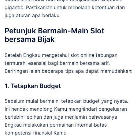
gigantic. Pastikanlah untuk menelaah ketentuan dan
juga aturan apa berlaku.
Petunjuk Bermain-Main Slot
bersama Bijak
Setelah Engkau mengetahui slot online tabungan
termurah, esensial bagi bermain bersama arif.
Beriringan ialah beberapa tips apa dapat memudahkan:
1. Tetapkan Budget
Sebelum mulai bermain, tetapkan budget yang nyata.
Ini hendak menolong Kamu menghindari pengeluaran
berlebih-lebihan dan juga menjamin bahwasanya
Engkau melakukan permainan internal batas
kompetensi finansial Kamu.