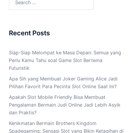
for:
Recent Posts
Siap-Siap Melompat ke Masa Depan: Semua yang
Perlu Kamu Tahu soal Game Slot Bertema
Futuristik
Apa Sih yang Membuat Joker Gaming Alice Jadi
Pilihan Favorit Para Pecinta Slot Online Saat Ini?
Apakah Slot Mobile Friendly Bisa Membuat
Pengalaman Bermain Judi Online Jadi Lebih Asyik
dan Praktis?
Kenikmatan Bermain Brothers Kingdom
Spadegaming: Sensasi Slot yang Bikin Ketagihan di