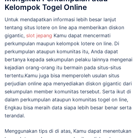
Kelompok Togel Online
Untuk mendapatkan informasi lebih besar lanjut
tentang situs lotere on line apa memberikan diskon
gigantic,
slot jepang
Kamu dapat mencermati
perkumpulan maupun kelompok lotere on line. Di
perkumpulan ataupun komunitas itu, Anda dapat
bertanya kepada sekumpulan pelaku lainnya mengenai
kejadian orang-orang itu bermain pada situs-situs
tertentu.Kamu juga bisa memperoleh usulan situs
perjudian online apa menyediakan diskon gigantic dari
sekumpulan member komunitas tersebut. Serta ikut di
dalam perkumpulan ataupun komunitas togel on line,
Engkau bisa meraih data siapa lebih besar benar serta
terandal.
Menggunakan tips di di atas, Kamu dapat menentukan