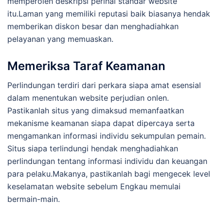
memperoleh deskripsi perihal standar website
itu.Laman yang memiliki reputasi baik biasanya hendak
memberikan diskon besar dan menghadiahkan
pelayanan yang memuaskan.
Memeriksa Taraf Keamanan
Perlindungan terdiri dari perkara siapa amat esensial
dalam menentukan website perjudian onlen.
Pastikanlah situs yang dimaksud memanfaatkan
mekanisme keamanan siapa dapat dipercaya serta
mengamankan informasi individu sekumpulan pemain.
Situs siapa terlindungi hendak menghadiahkan
perlindungan tentang informasi individu dan keuangan
para pelaku.Makanya, pastikanlah bagi mengecek level
keselamatan website sebelum Engkau memulai
bermain-main.