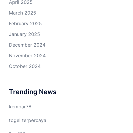
April 2025
March 2025
February 2025
January 2025
December 2024
November 2024
October 2024
Trending News
kembar78
togel terpercaya