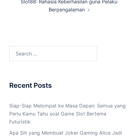
Slot88: Rahasia Keberhasilan guna Pelaku
Berpengalaman
Search
for:
Recent Posts
Siap-Siap Melompat ke Masa Depan: Semua yang
Perlu Kamu Tahu soal Game Slot Bertema
Futuristik
Apa Sih yang Membuat Joker Gaming Alice Jadi