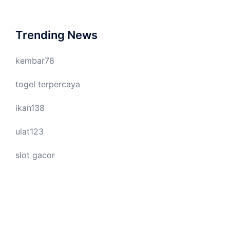
Trending News
kembar78
togel terpercaya
ikan138
ulat123
slot gacor