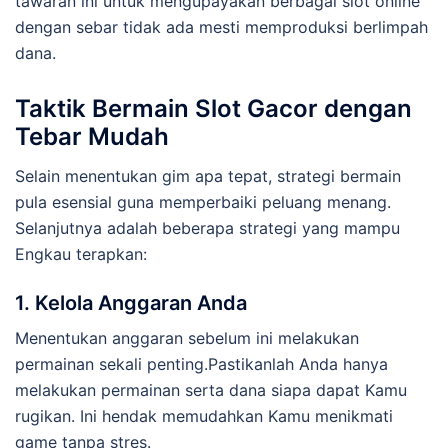
tawaran ini untuk mengupayakan berbagai slot online
dengan sebar tidak ada mesti memproduksi berlimpah
dana.
Taktik Bermain Slot Gacor dengan
Tebar Mudah
Selain menentukan gim apa tepat, strategi bermain
pula esensial guna memperbaiki peluang menang.
Selanjutnya adalah beberapa strategi yang mampu
Engkau terapkan:
1. Kelola Anggaran Anda
Menentukan anggaran sebelum ini melakukan
permainan sekali penting.Pastikanlah Anda hanya
melakukan permainan serta dana siapa dapat Kamu
rugikan. Ini hendak memudahkan Kamu menikmati
game tanpa stres.