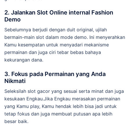
2. Jalankan Slot Online internal Fashion
Demo
Sebelumnya berjudi dengan duit original, ujilah
bermain-main slot dalam mode demo. Ini menyerahkan
Kamu kesempatan untuk menyadari mekanisme
permainan dan juga ciri tebar bebas bahaya
kekurangan dana.
3. Fokus pada Permainan yang Anda
Nikmati
Seleksilah slot gacor yang sesuai serta minat dan juga
kesukaan Engkau.Jika Engkau merasakan permainan
yang Kamu play, Kamu hendak lebih bisa jadi untuk
tetap fokus dan juga membuat putusan apa lebih
besar baik.