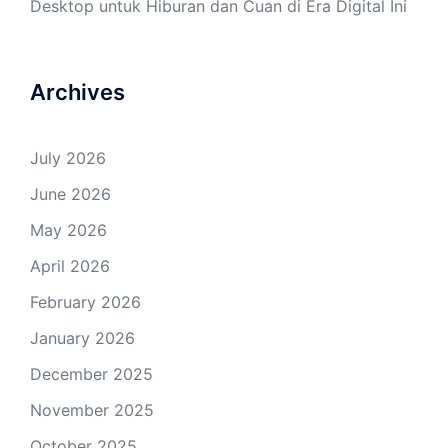
Desktop untuk Hiburan dan Cuan di Era Digital Ini
Archives
July 2026
June 2026
May 2026
April 2026
February 2026
January 2026
December 2025
November 2025
October 2025