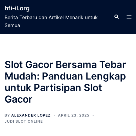
Skip
hfi-il.org
to
Search
Tog
Berita Terbaru dan Artikel Menarik untuk
content
men
Semua
Slot Gacor Bersama Tebar
Mudah: Panduan Lengkap
untuk Partisipan Slot
Gacor
BY
ALEXANDER LOPEZ
APRIL 23, 2025
JUDI SLOT ONLINE