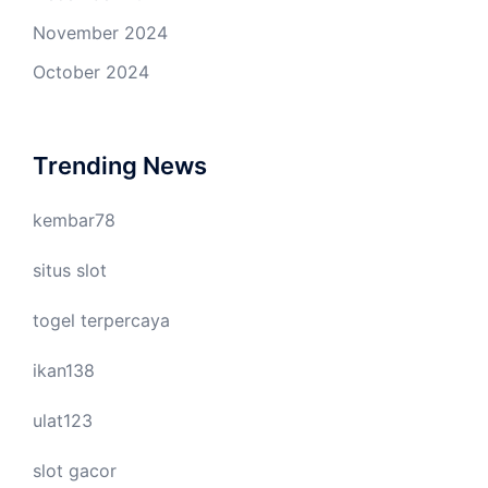
November 2024
October 2024
Trending News
kembar78
situs slot
togel terpercaya
ikan138
ulat123
slot gacor