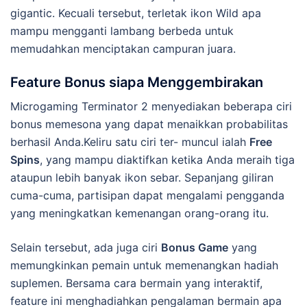
gigantic. Kecuali tersebut, terletak ikon Wild apa
mampu mengganti lambang berbeda untuk
memudahkan menciptakan campuran juara.
Feature Bonus siapa Menggembirakan
Microgaming Terminator 2 menyediakan beberapa ciri
bonus memesona yang dapat menaikkan probabilitas
berhasil Anda.Keliru satu ciri ter- muncul ialah
Free
Spins
, yang mampu diaktifkan ketika Anda meraih tiga
ataupun lebih banyak ikon sebar. Sepanjang giliran
cuma-cuma, partisipan dapat mengalami pengganda
yang meningkatkan kemenangan orang-orang itu.
Selain tersebut, ada juga ciri
Bonus Game
yang
memungkinkan pemain untuk memenangkan hadiah
suplemen. Bersama cara bermain yang interaktif,
feature ini menghadiahkan pengalaman bermain apa