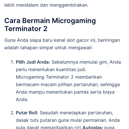
lebih mendalam dan menggembirakan.
Cara Bermain Microgaming
Terminator 2
Guna Anda siapa baru kenal slot gacor ini, beriringan
adalah tahapan simpel untuk mengawali:
Pilih Judi Anda:
Sebelumnya memulai gim, Anda
perlu menentukan kuantitas judi.
Microgaming Terminator 2 memberikan
bermacam-macam pilihan pertaruhan, sehingga
Anda mampu menentukan pantas serta biaya
Anda.
Putar Roll:
Sesudah menetapkan pertaruhan,
desak tuts putaran guna mulai permainan. Anda
pula dapat memanfaatkan ciri
Autoplay
guna